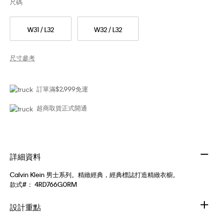
尺碼
W31 / L32
W32 / L32
尺寸參考
訂單滿$2,999免運
超商取貨正式開通
詳細資料
Calvin Klein 男士系列。精緻經典，經典標誌打造精緻衣櫥。
款式#：
4RD766G0RM
設計重點