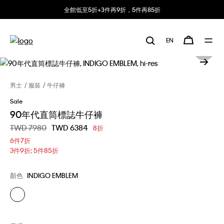
全館低至5折+3件再9折，5件再85折
EN
男士
服裝
牛仔褲
Sale
90年代直筒標誌牛仔褲
價格扣減從
TWD 7980
至
TWD 6384
8折
6件7折
3件9折; 5件85折
顏色
INDIGO EMBLEM