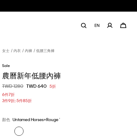
EN
女士
內衣
內褲
低腰三角褲
Sale
農曆新年低腰內褲
價格扣減從
TWD 1280
至
TWD 640
5折
6件7折
3件9折; 5件85折
顏色
Untamed Horses+Rouge`