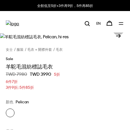
全館低至5折+3件再9折，5件再85折
EN
女士
服裝
毛衣 + 開襟外套
毛衣
Sale
羊駝毛混紡標誌毛衣
價格扣減從
TWD 7980
至
TWD 3990
5折
6件7折
3件9折; 5件85折
顏色
Pelican