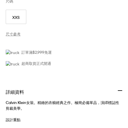
尺碼
XXS
尺寸參考
訂單滿$2,999免運
超商取貨正式開通
詳細資料
Calvin Klein女裝。精緻的衣櫥經典之作。極簡必備單品，演繹標誌性
剪裁美學。
設計重點