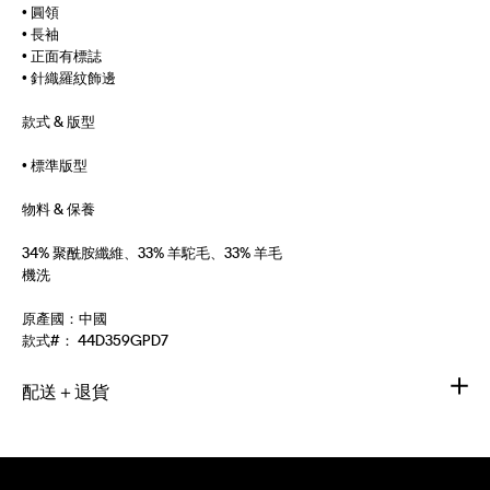
• 圓領
• 長袖
• 正面有標誌
• 針織羅紋飾邊
款式 & 版型
• 標準版型
物料 & 保養
34% 聚酰胺纖維、33% 羊駝毛、33% 羊毛
機洗
原產國：中國
款式#：
44D359GPD7
配送＋退貨