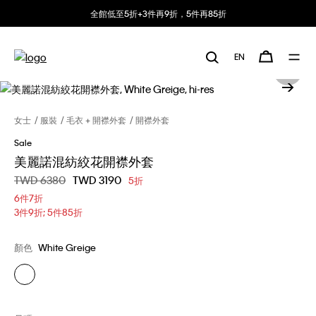
全館低至5折+3件再9折，5件再85折
EN
女士
服裝
毛衣 + 開襟外套
開襟外套
Sale
美麗諾混紡絞花開襟外套
價格扣減從
TWD 6380
至
TWD 3190
5折
6件7折
3件9折; 5件85折
顏色
White Greige