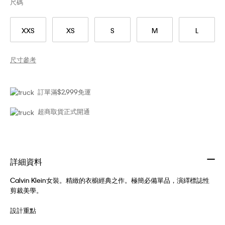
尺碼
XXS
XS
S
M
L
尺寸參考
訂單滿$2,999免運
超商取貨正式開通
詳細資料
Calvin Klein女裝。精緻的衣櫥經典之作。極簡必備單品，演繹標誌性
剪裁美學。
設計重點