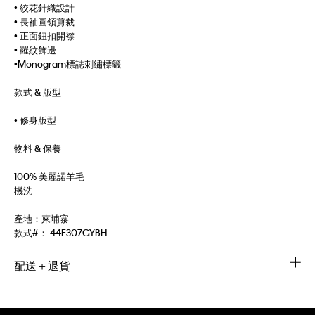
• 絞花針織設計
• 長袖圓領剪裁
• 正面鈕扣開襟
• 羅紋飾邊
•Monogram標誌刺繡標籤
款式 & 版型
• 修身版型
物料 & 保養
100% 美麗諾羊毛
機洗
產地：柬埔寨
款式#：
44E307GYBH
配送＋退貨