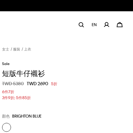
EN
女士
服裝
上衣
Sale
短版牛仔襯衫
價格扣減從
TWD 5380
至
TWD 2690
5折
6件7折
3件9折; 5件85折
顏色
BRIGHTON BLUE