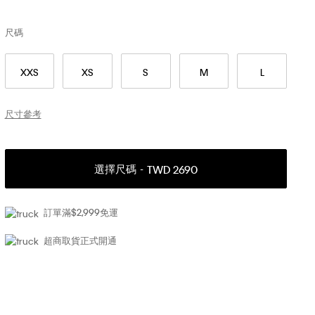
尺碼
XXS
XS
S
M
L
尺寸參考
選擇尺碼
TWD 2690
訂單滿$2,999免運
超商取貨正式開通