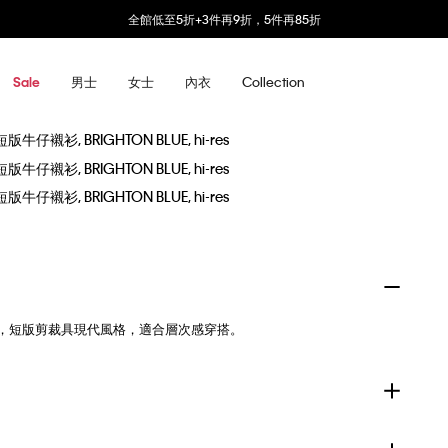
全館低至5折+3件再9折，5件再85折
男士
女士
內衣
Collection
Sale
仔布製成，短版剪裁具現代風格，適合層次感穿搭。