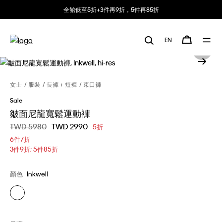
全館低至5折+3件再9折，5件再85折
EN
女士
服裝
長褲 + 短褲
束口褲
Sale
皺面尼龍寬鬆運動褲
價格扣減從
TWD 5980
至
TWD 2990
5折
6件7折
3件9折; 5件85折
顏色
Inkwell