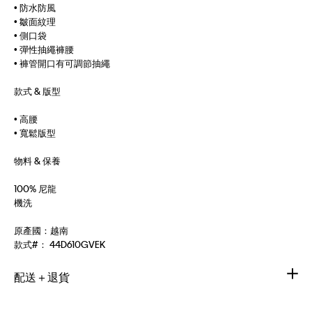
• 防水防風
• 皺面紋理
• 側口袋
• 彈性抽繩褲腰
• 褲管開口有可調節抽繩
款式 & 版型
• 高腰
• 寬鬆版型
物料 & 保養
100% 尼龍
機洗
原產國：越南
款式#：
44D610GVEK
配送＋退貨