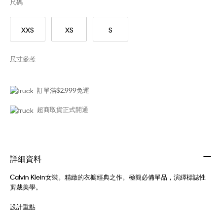
尺碼
XXS
XS
S
尺寸參考
訂單滿$2,999免運
超商取貨正式開通
詳細資料
Calvin Klein女裝。精緻的衣櫥經典之作。極簡必備單品，演繹標誌性
剪裁美學。
設計重點