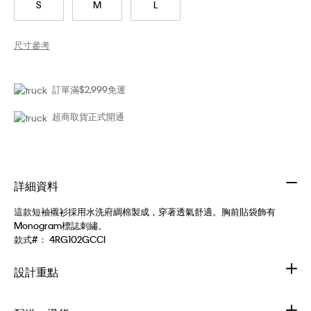
S
M
L
尺寸參考
訂單滿$2,999免運
超商取貨正式開通
詳細資料
這款短袖襯衫採用水洗府綢棉製成，穿著透氣舒適。胸前貼袋飾有
Monogram標誌刺繡。
款式#：
4RG102GCCI
設計重點