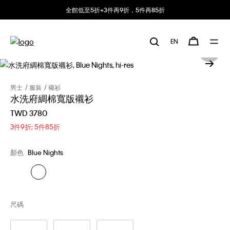
全館低至5折+3件再9折，5件再85折
EN
男士
服裝
襯衫
水洗府綢棉寬版襯衫
TWD 3780
3件9折; 5件85折
顏色
Blue Nights
尺碼