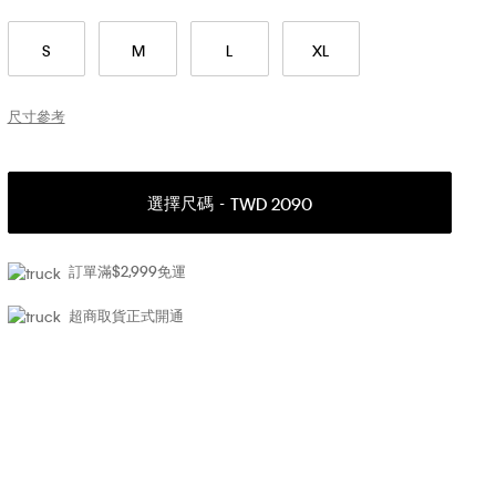
S
M
L
XL
尺寸參考
選擇尺碼
TWD 2090
訂單滿$2,999免運
超商取貨正式開通