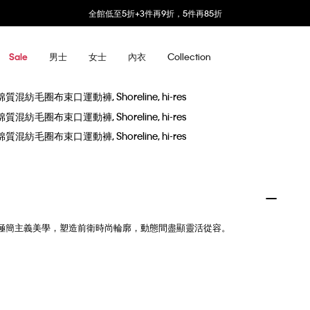
全館低至5折+3件再9折，5件再85折
男士
女士
內衣
Collection
Sale
誌性的極簡主義美學，塑造前衛時尚輪廓，動態間盡顯靈活從容。