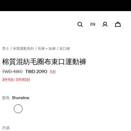
EN
男士
休閒運動系列
長褲 + 短褲
束口褲
棉質混紡毛圈布束口運動褲
價格扣減從
TWD 4180
至
TWD 2090
5折
3件9折; 5件85折
顏色
Shoreline
尺碼