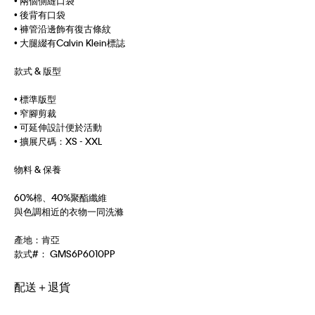
• 兩個側縫口袋
• 後背有口袋
• 褲管沿邊飾有復古條紋
• 大腿綴有Calvin Klein標誌
款式 & 版型
• 標準版型
• 窄腳剪裁
• 可延伸設計便於活動
• 擴展尺碼：XS - XXL
物料 & 保養
60%棉、40%聚酯纖維
與色調相近的衣物一同洗滌
產地：肯亞
款式#：
GMS6P6010PP
配送＋退貨