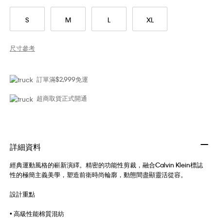
S
M
L
XL
尺寸參考
訂單滿$2,999免運
超商取貨正式開通
詳細資料
經典運動風格的嶄新演繹。精密的功能性剪裁，融合Calvin Klein標誌
性的極簡主義美學，塑造前衛時尚輪廓，動態間盡顯靈活從容。
設計重點
• 高級性能棉質混紡