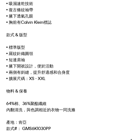
• 吸濕速乾技術
• 復古條紋袖帶
• 腋下透氣孔眼
• 胸前有Calvin Klein標誌
款式 & 版型
• 標準版型
• 羅紋針織圓領
• 短連肩袖
• 腋下開衩設計，便於活動
• 兩側有斜縫，提升舒適感和合身度
• 擴展尺碼：XS - XXL
物料 & 保養
64%棉、36%聚酯纖維
內翻清洗，與色調相近的衣物一同洗滌
產地：肯亞
款式#：
GMS6K1030PP