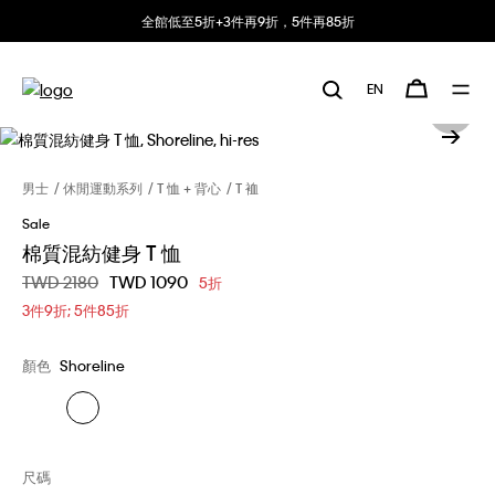
全館低至5折+3件再9折，5件再85折
EN
男士
休閒運動系列
T 恤 + 背心
T 裇
Sale
棉質混紡健身 T 恤
價格扣減從
TWD 2180
至
TWD 1090
5折
3件9折; 5件85折
顏色
Shoreline
尺碼