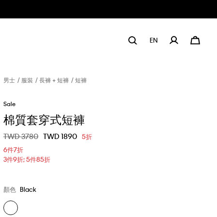
EN
男士
服裝
長褲 + 短褲
短褲
Sale
棉質套穿式短褲
價格扣減從
TWD 3780
至
TWD 1890
5折
6件7折
3件9折; 5件85折
顏色
Black