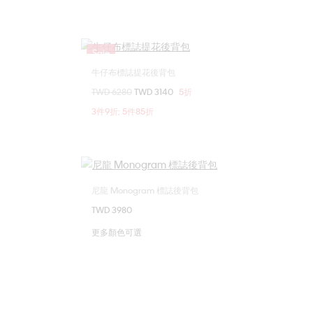
Sale
牛仔布標誌提花後背包
選擇您的尺碼
價格扣減從
TWD 6280
至
TWD 3140
5折
ONE SIZE
3件9折; 5件85折
尼龍 Monogram 標誌後背包
選擇您的尺碼
TWD 3980
ONE SIZE
更多顏色可選