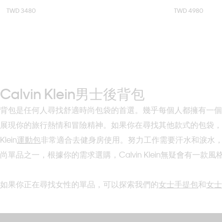
TWD 3480
TWD 4980
ONE SIZE
Calvin Klein男士後背包
背包是任何人尋找舒適時尚包袋的首選。幾乎每個人都擁有一個
展現你的旅行熱情和冒險精神。如果你在尋找其他款式的包袋，
Klein
運動包
非常適合去健身房使用。努力工作需要汗水和淚水
尚單品之一，根據你的需求選購，Calvin Klein無疑會有一款
如果你正在尋找女性的單品，可以探索我們的
女士手提包
和
女士