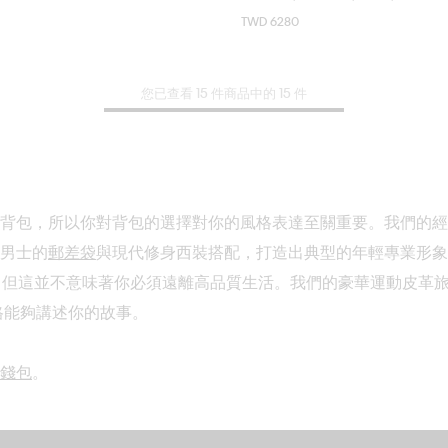
TWD 6280
ONE SIZE
ONE SIZE
您已查看 15 件商品中的 15 件
背包，所以你對背包的選擇對你的風格表達至關重要。我們的經
男士的
郵差袋
與現代修身西裝搭配，打造出典型的年輕專業形象，
，但這並不意味著你必須遠離高品質生活。我們的豪華運動皮革
風格能夠講述你的故事。
錢包
。