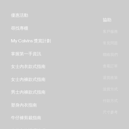
優惠活動
協助
尋找專櫃
客戶服務
My Calvins 獎賞計劃
常見問題
掌握第一手資訊
聯絡我們
女士內衣款式指南
查看訂單
退貨政策
女士內褲款式指南
送貨方式
男士內褲款式指南
付款方式
塑身內衣指南
尺寸參考
牛仔褲剪裁指南