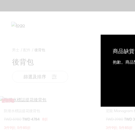
男士
配件
後背包
商品缺貨
後背包
抱歉。商品
篩選及排序
Sale
Sale
防潑水標誌提花後背包
尼龍 Monogra
選擇您的尺碼
價格扣減從
TWD 5980
至
TWD 4784
8折
價格扣減從
TWD 3980
至
TWD 
ONE SIZE
3件9折; 5件85折
3件9折; 5件85折