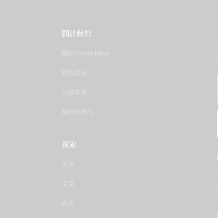
關於我們
關於Calvin Klein
隱私承諾
永續發展
關於仿冒品
探索
男裝
女裝
內衣