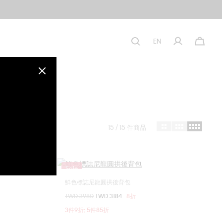
EN
15
/ 15 件商品
Sale
鮮色標誌尼龍圓拱後背包
選擇您的尺碼
價格扣減從
TWD 3980
至
TWD 3184
8折
ONE SIZE
3件9折; 5件85折