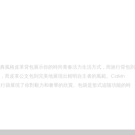
典風格皮革背包展示你的時尚青春活力生活方式，而旅行背包則
而皮革公文包則完美地展現出精明自主者的風範。Calvin
旅行袋展現了你對毅力和奢華的欣賞。包袋是形式追隨功能的時