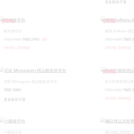
更多顏色可選
Sale
Sale
帆布後背包
纖薄 Saffiano 
選擇您的尺碼
價格扣減從
TWD 5480
至
TWD 2740
5折
價格扣減從
TWD 6680
至
TWD 
ONE SIZE
3件9折; 5件85折
3件9折; 5件85折
Sale
尼龍 Monogram 標誌翻蓋後背包
防水防撕裂標誌後
選擇您的尺碼
TWD 3980
價格扣減從
TWD 6280
至
TWD 
ONE SIZE
3件9折; 5件85折
更多顏色可選
小圓後背包
矚目標誌尼龍雙口
選擇您的尺碼