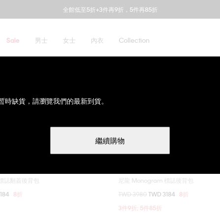
全館低至5折+3件再9折，5件再85折
男士
女士
內衣
Collection
Sale
暫時缺貨，請瀏覽我們的最新到貨。
繼續購物
Sale
m 標誌翻蓋後背包
尼龍 Monogram 標誌後背包
選擇您的尺碼
選擇您的尺碼
3184
8折
價格扣減從
TWD 3980
至
TWD 3184
8折
ONE SIZE
ONE SIZE
3件9折; 5件85折