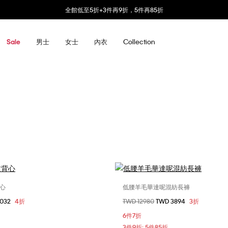
全館低至5折+3件再9折，5件再85折
男士
女士
內衣
Collection
Sale
心
低腰羊毛華達呢混紡長褲
選擇您的尺碼
選擇您的尺碼
3032
4折
價格扣減從
TWD 12980
至
TWD 3894
3折
XS
S
M
0
4
6
8
6件7折
10
3件9折; 5件85折