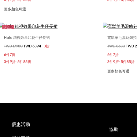
更多顏色可選
Sale
Halo 錯視效果印花牛仔長裙
寬鬆羊毛混紡鈕扣
選擇您的尺碼
價格扣減從
TWD 17980
至
TWD 5394
3折
價格扣減從
TWD 8680
至
TWD 
S
6件7折
6件7折
3件9折; 5件85折
3件9折; 5件85折
更多顏色可選
優惠活動
協助