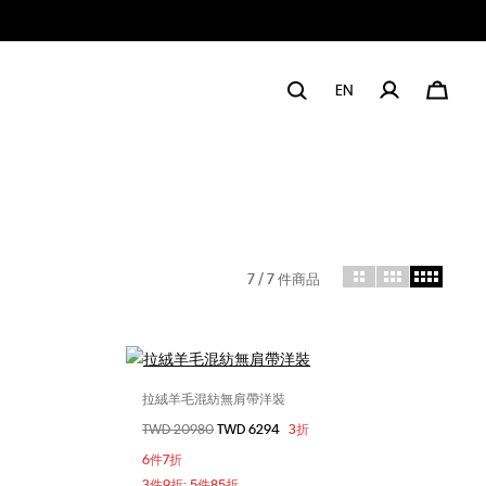
EN
7
/ 7 件商品
拉絨羊毛混紡無肩帶洋裝
選擇您的尺碼
價格扣減從
TWD 20980
至
TWD 6294
3折
2
6件7折
3件9折; 5件85折