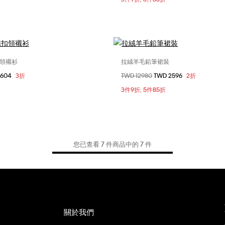
領襯衫
拉絨羊毛鉛筆裙裝
選擇您的尺碼
選擇您的尺碼
2604
3折
價格扣減從
TWD 12980
至
TWD 2596
2折
M
0
3件9折; 5件85折
您已查看 7 件商品中的 7 件
關於我們