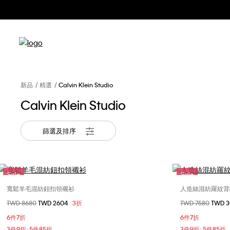
新品
精選
Calvin Klein Studio
Calvin Klein Studio
篩選及排序
Sale
Sale
寬鬆羊毛混紡鈕扣領襯衫
人造絲混紡羅紋背
選擇您的尺碼
價格扣減從
TWD 8680
至
TWD 2604
3折
價格扣減從
TWD 7580
至
TWD 
M
L
XL
XXS
6件7折
6件7折
L
3件9折; 5件85折
3件9折; 5件85折