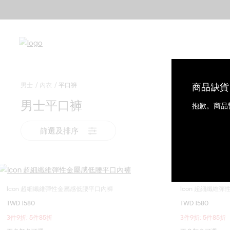
男士
內衣
平口褲
商品缺貨
男士平口褲
抱歉。商品
篩選及排序
Icon 超細纖維彈性金屬感低腰平口內褲
Icon 超細纖維
選擇您的尺碼
TWD 1580
TWD 1580
S
M
L
XL
S
3件9折; 5件85折
3件9折; 5件85折