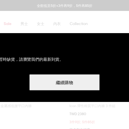
全館低至5折+3件再9折，5件再85折
男士
女士
內衣
Collection
Sale
暫時缺貨，請瀏覽我們的最新到貨。
繼續購物
彈性金屬感低腰平口內褲
Icon 彈性棉質平口內褲 3 件組
選擇您的尺碼
選擇您的尺碼
TWD 2380
M
L
XL
S
L
XL
3件9折; 5件85折