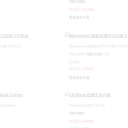
TWD 2880
M
L
XL
S
M
L
3件9折; 5件85折
更多顏色可選
褲 3 件套組
Monogram 圖案低腰平口內褲 3 件套
選擇您的尺碼
選擇您的尺碼
價格扣減從
TWD 2880
至
TWD 2016
7折
M
L
XL
S
M
L
6件7折
3件9折; 5件85折
更多顏色可選
k Cotton
CK Black 低腰平角內褲
選擇您的尺碼
選擇您的尺碼
TWD 1980
L
XL
S
M
L
3件9折; 5件85折