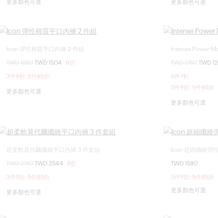
更多顏色可選
更多顏色可選
Icon 彈性棉質平口內褲 2 件組
Intense Power
選擇您的尺碼
價格扣減從
TWD 1880
至
TWD 1504
8折
價格扣減從
TWD 1780
至
TWD 1
S
M
L
3件9折; 5件85折
6件7折
3件9折; 5件85折
更多顏色可選
更多顏色可選
超柔軟莫代爾纖維平口內褲 3 件套組
Icon 超細纖維
選擇您的尺碼
價格扣減從
TWD 3180
至
TWD 2544
8折
TWD 1580
S
M
L
XL
3件9折; 5件85折
3件9折; 5件85折
更多顏色可選
更多顏色可選