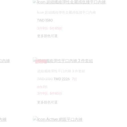
Icon 超細纖維彈性金屬感低腰平口內褲
選擇您的尺碼
TWD 1580
XL
S
M
L
XL
3件9折; 5件85折
更多顏色可選
Sale
超細纖維彈性平口內褲 3 件套組
選擇您的尺碼
價格扣減從
TWD 3180
至
TWD 2226
7折
XL
S
M
L
XL
6件7折
3件9折; 5件85折
更多顏色可選