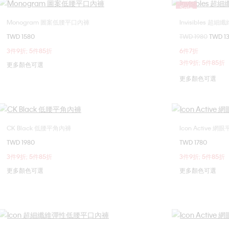
Sale
Monogram 圖案低腰平口內褲
Invisibles 
選擇您的尺碼
TWD 1580
價格扣減從
TWD 1980
至
TWD 1
M
L
3件9折; 5件85折
6件7折
3件9折; 5件85折
更多顏色可選
更多顏色可選
CK Black 低腰平角內褲
Icon Active 
選擇您的尺碼
TWD 1980
TWD 1780
S
L
XL
S
3件9折; 5件85折
3件9折; 5件85折
更多顏色可選
更多顏色可選