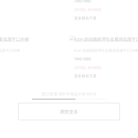
TWD 1980
M
S
M
L
3件9折; 5件85折
更多顏色可選
案低腰平口內褲
Icon 超細纖維彈性金屬感低腰平口內褲
選擇您的尺碼
選擇您的尺碼
TWD 1580
M
L
XL
S
M
L
3件9折; 5件85折
更多顏色可選
您已查看 109 件商品中的 64 件
瀏覽更多