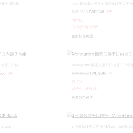
案低腰平口內褲
Icon 超細纖維彈性金屬感低腰平口內褲
選擇您的尺碼
選擇您的尺碼
價格扣減從
TWD 1580
至
TWD 1106
7折
M
L
XL
S
M
L
6件7折
3件9折; 5件85折
更多顏色可選
口內褲 3 件組
Monogram 圖案低腰平口內褲 3 件套
選擇您的尺碼
選擇您的尺碼
666
7折
價格扣減從
TWD 2880
至
TWD 2016
7折
M
L
XL
S
M
L
6件7折
3件9折; 5件85折
更多顏色可選
Black
3 件裝低腰平口內褲 - Microfibre Stret
選擇您的尺碼
選擇您的尺碼