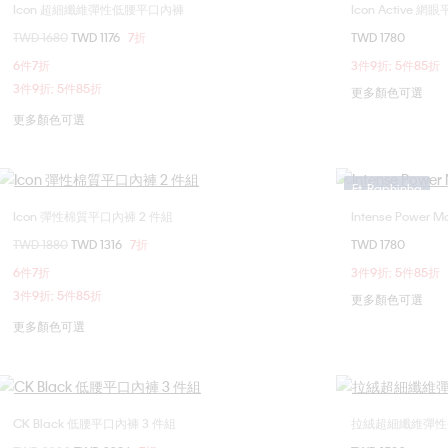
Icon 超細纖維彈性低腰平口內褲
Icon Active 
選擇您的尺碼
價格扣減從
TWD 1680
至
TWD 1176
7折
TWD 1780
S
XL
S
6件7折
3件9折; 5件85折
3件9折; 5件85折
更多顏色可選
更多顏色可選
Ft. Raphinha
Icon 彈性棉質平口內褲 2 件組
Intense Power
選擇您的尺碼
價格扣減從
TWD 1880
至
TWD 1316
7折
TWD 1780
M
L
6件7折
3件9折; 5件85折
3件9折; 5件85折
更多顏色可選
更多顏色可選
CK Black 低腰平口內褲 3 件組
拉絨超細纖維彈性
選擇您的尺碼