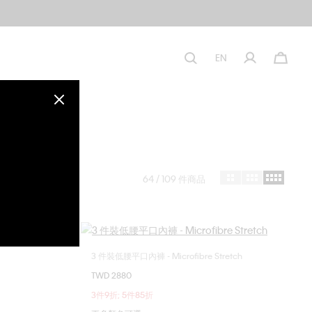
EN
64
/ 109 件商品
3 件裝低腰平口內褲 - Microfibre Stretch
選擇您的尺碼
TWD 2880
S
M
L
XL
3件9折; 5件85折