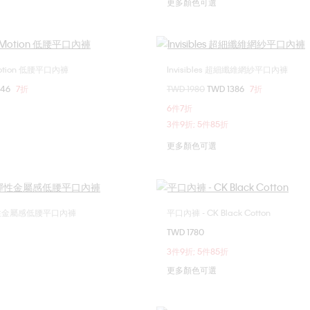
更多顏色可選
 Motion 低腰平口內褲
Invisibles 超細纖維網紗平口內褲
選擇您的尺碼
選擇您的尺碼
246
7折
價格扣減從
TWD 1980
至
TWD 1386
7折
L
M
L
6件7折
3件9折; 5件85折
更多顏色可選
彈性金屬感低腰平口內褲
平口內褲 - CK Black Cotton
選擇您的尺碼
選擇您的尺碼
TWD 1780
M
L
XL
S
M
L
3件9折; 5件85折
更多顏色可選