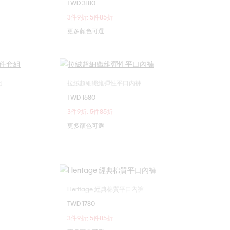
TWD 3180
XL
S
M
L
XL
3件9折; 5件85折
更多顏色可選
組
拉絨超細纖維彈性平口內褲
選擇您的尺碼
TWD 1580
XL
S
M
3件9折; 5件85折
更多顏色可選
Heritage 經典棉質平口內褲
選擇您的尺碼
TWD 1780
XL
XL
3件9折; 5件85折