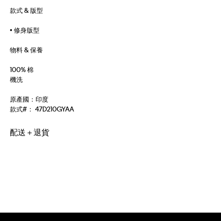
款式 & 版型
• 修身版型
物料 & 保養
100% 棉
機洗
原產國：印度
款式#：
47D210GYAA
配送＋退貨