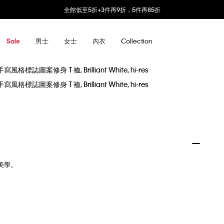
全館低至5折+3件再9折，5件再85折
男士
女士
內衣
Collection
Sale
裁美學。