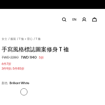
EN
女士
服裝
T 恤 + 背心
T 裇
手寫風格標誌圖案修身 T 裇
價格扣減從
TWD 2280
至
TWD 1140
5折
6件7折
3件9折; 5件85折
顏色
Brilliant White