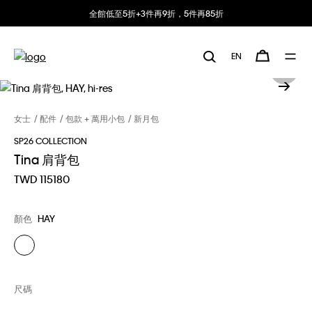
全館低至5折+3件再9折，5件再85折
EN
女士
配件
包款 + 萬用小包
新月包
SP26 COLLECTION
Tina 肩背包
TWD 115180
顏色
HAY
尺碼