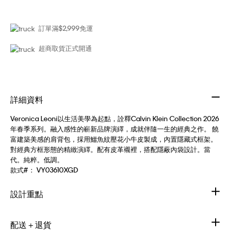
訂單滿$2,999免運
超商取貨正式開通
詳細資料
Veronica Leoni以生活美學為起點，詮釋Calvin Klein Collection 2026
年春季系列。融入感性的嶄新品牌演繹，成就伴隨一生的經典之作。 饒
富建築美感的肩背包，採用鱷魚紋壓花小牛皮製成，內置隱藏式框架。
對經典方框形態的精緻演繹。配有皮革襯裡，搭配隱蔽內袋設計。當
代。純粹。低調。
款式#：
VY03610XGD
設計重點
配送＋退貨