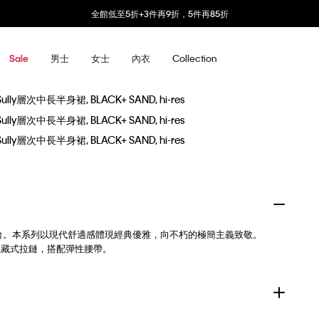
全館低至5折+3件再9折，5件再85折
男士
女士
內衣
Collection
Sale
領品牌回歸伸展台。本系列以現代舒適感體現經典優雅，向不朽的極簡主義致敬。
隱藏式拉鏈，搭配彈性腰帶。