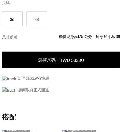
尺碼
36
38
模特兒身高175 公分，所穿尺寸為 38
尺寸參考
選擇尺碼
TWD 53380
訂單滿$2,999免運
超商取貨正式開通
搭配
Annie高領毛衣
Hugh緞面絲質拖鞋