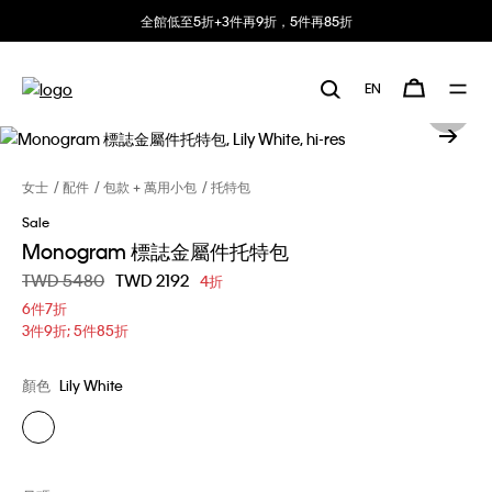
全館低至5折+3件再9折，5件再85折
EN
女士
配件
包款 + 萬用小包
托特包
Sale
Monogram 標誌金屬件托特包
價格扣減從
TWD 5480
至
TWD 2192
4折
6件7折
3件9折; 5件85折
顏色
Lily White