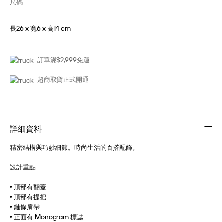
尺碼
長26 x 寬6 x 高14 cm
訂單滿$2,999免運
超商取貨正式開通
詳細資料
精密結構與巧妙細節。時尚生活的百搭配飾。
設計重點
• 頂部有翻蓋
• 頂部有提把
• 鏈條肩帶
• 正面有 Monogram 標誌