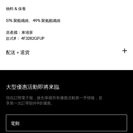
物料 & 保養
51% 聚酯纖維、49% 聚氨酯纖維
原產國：柬埔寨
款式#：
4F3282GFUP
配送＋退貨
大型優惠活動即將來臨
現在訂閱電子報，搶先掌握所有優惠活動第一手情報，並
享第一次訂單額外9折優惠。
電郵