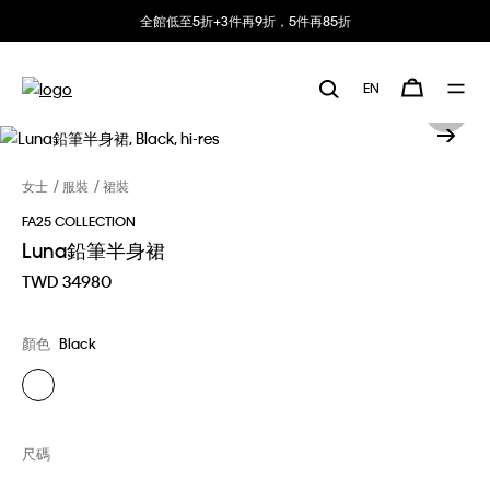
全館低至5折+3件再9折，5件再85折
EN
女士
服裝
裙裝
FA25 COLLECTION
Luna鉛筆半身裙
TWD 34980
顏色
Black
尺碼