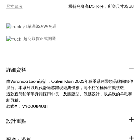
尺寸參考
模特兒身高175 公分，所穿尺寸為 38
訂單滿$2,999免運
超商取貨正式開通
詳細資料
由Veronica Leoni設計，Calvin Klein 2025年秋季系列帶領品牌回歸伸
展台。本系列以現代舒適感體現經典優雅，向不朽的極簡主義致敬。
這款直筒鉛筆半身裙採用中長、及膝版型。低腰設計，以柔軟的羊毛和
絲剪裁。
款式#：
VY00084UB1
設計重點
配送＋退貨