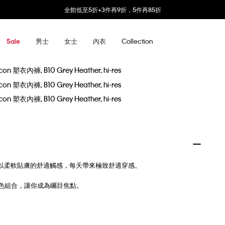
全館低至5折+3件再9折，5件再85折
男士
女士
內衣
Collection
Sale
線，並以柔軟貼膚的舒適觸感，每天帶來極致舒適穿感。
顏色組合，讓你成為矚目焦點。