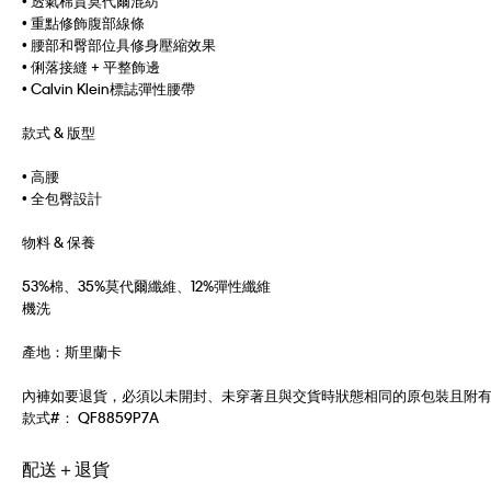
• 透氣棉質莫代爾混紡
• 重點修飾腹部線條
• 腰部和臀部位具修身壓縮效果
• 俐落接縫 + 平整飾邊
• Calvin Klein標誌彈性腰帶
款式 & 版型
• 高腰
• 全包臀設計
物料 & 保養
53%棉、35%莫代爾纖維、12%彈性纖維
機洗
產地：斯里蘭卡
內褲如要退貨，必須以未開封、未穿著且與交貨時狀態相同的原包裝且附
款式#：
QF8859P7A
配送＋退貨