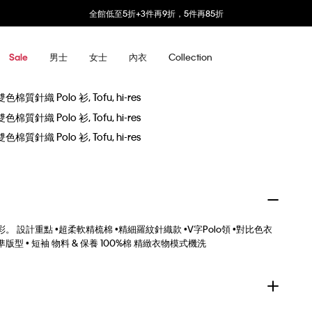
全館低至5折+3件再9折，5件再85折
男士
女士
內衣
Collection
Sale
。 設計重點 •超柔軟精梳棉 •精細羅紋針織款 •V字Polo領 •對比色衣
 標準版型 • 短袖 物料 & 保養 100%棉 精緻衣物模式機洗