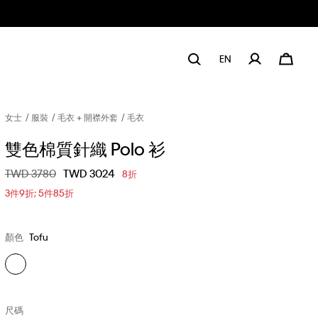
EN
女士
服裝
毛衣 + 開襟外套
毛衣
雙色棉質針織 Polo 衫
價格扣減從
TWD 3780
至
TWD 3024
8折
3件9折; 5件85折
顏色
Tofu
尺碼