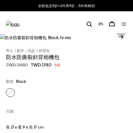
全館低至5折+3件再9折，5件再85折
EN
男士
配件
包款
斜肩包
防水防撕裂斜背相機包
價格扣減從
TWD 3480
至
TWD 1740
5折
顏色
Black
尺碼
長 21 x 寬 9 x 高 17 cm