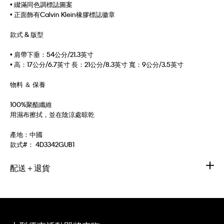
• 綴滿同色調標誌圖案
• 正面飾有Calvin Klein橡膠標誌徽章
款式 & 版型
• 肩帶下垂：54公分/21.3英寸
• 高：17公分/6.7英寸 長：21公分/8.3英寸 寬：9公分/3.5英寸
物料 ＆ 保養
100%聚酯纖維
用濕布擦拭，並在陰涼處晾乾
產地：中國
款式#：
4D3342GUB1
配送＋退貨