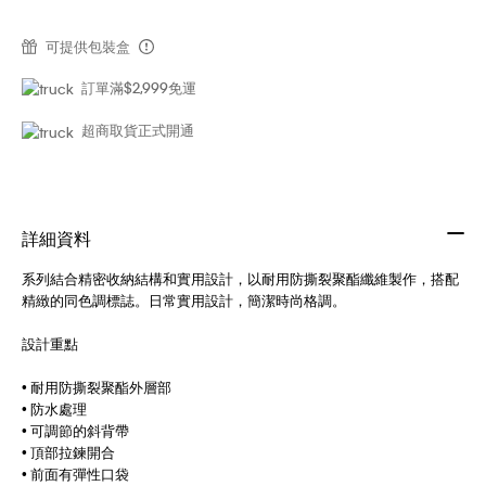
可提供包裝盒
訂單滿$2,999免運
超商取貨正式開通
詳細資料
系列結合精密收納結構和實用設計，以耐用防撕裂聚酯纖維製作，搭配
精緻的同色調標誌。日常實用設計，簡潔時尚格調。
設計重點
• 耐用防撕裂聚酯外層部
• 防水處理
• 可調節的斜背帶
• 頂部拉鍊開合
• 前面有彈性口袋