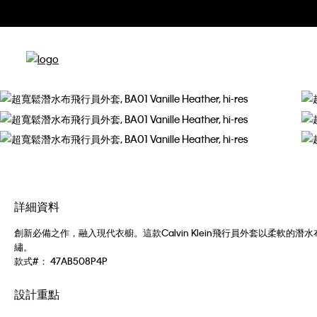
詳細資料
創新必備之作，融入現代衣櫥。這款Calvin Klein飛行員外套以柔軟的
繡。
款式#：
47AB508P4P
設計重點