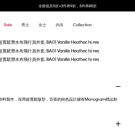
全館低至5折+3件再9折，5件再85折
男士
女士
內衣
Collection
Sale
潛水布料製作，採用超寬鬆版型，百搭的純色設計綴有Monogram標誌刺