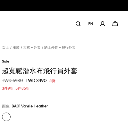
EN
女士
服裝
大衣 + 外套
騎士外套 + 飛行外套
Sale
超寬鬆潛水布飛行員外套
價格扣減從
TWD 6980
至
TWD 3490
5折
3件9折; 5件85折
顏色
BA01 Vanille Heather