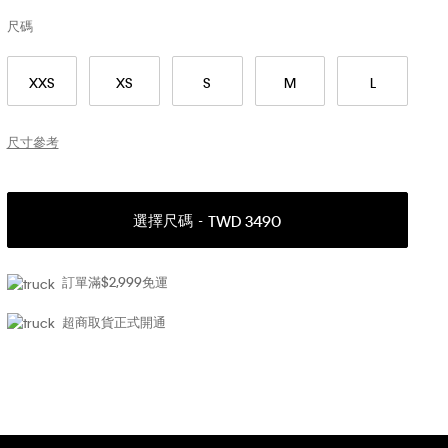
尺碼
XXS
XS
S
M
L
尺寸參考
選擇尺碼
TWD 3490
訂單滿$2,999免運
超商取貨正式開通