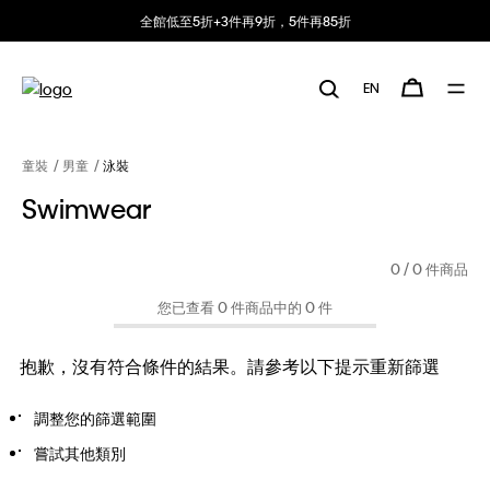
全館低至5折+3件再9折，5件再85折
EN
童裝
男童
泳裝
Swimwear
0
/ 0 件商品
您已查看 0 件商品中的 0 件
抱歉，沒有符合條件的結果。請參考以下提示重新篩選
調整您的篩選範圍
嘗試其他類別