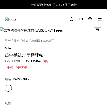
全館低至5折+3件再9折，5件再85折
EN
男士
配件
帽款
棒球帽 + 其他帽子
Sale
當季標誌丹寧棒球帽
價格扣減從
TWD 1980
至
TWD 1584
8折
3件9折; 5件85折
顏色
DARK GREY
尺碼