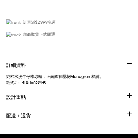
訂單滿$2,999免運
超商取貨正式開通
詳細資料
純棉水洗牛仔棒球帽，正面飾有壓花Monogram標誌。
款式#：
4D5166GYH9
設計重點
配送＋退貨