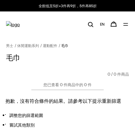
全館低至5折+3件再9折，5件再85折
EN
男士
休閒運動系列
運動配件
毛巾
毛巾
0
/ 0 件商品
您已查看 0 件商品中的 0 件
抱歉，沒有符合條件的結果。請參考以下提示重新篩選
調整您的篩選範圍
嘗試其他類別