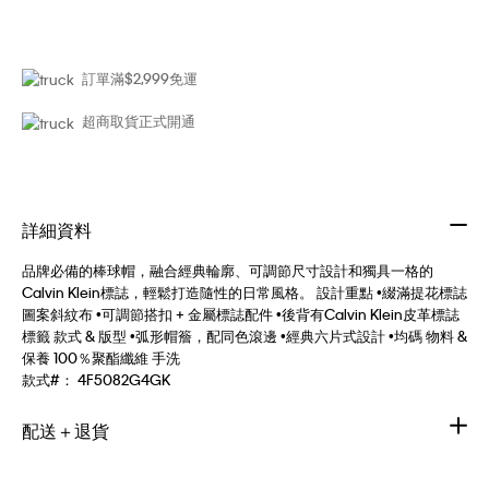
訂單滿$2,999免運
超商取貨正式開通
詳細資料
品牌必備的棒球帽，融合經典輪廓、可調節尺寸設計和獨具一格的
Calvin Klein標誌，輕鬆打造隨性的日常風格。 設計重點 •綴滿提花標誌
圖案斜紋布 •可調節搭扣 + 金屬標誌配件 •後背有Calvin Klein皮革標誌
標籤 款式 & 版型 •弧形帽簷，配同色滾邊 •經典六片式設計 •均碼 物料 &
保養 100％聚酯纖維 手洗
款式#：
4F5082G4GK
配送＋退貨