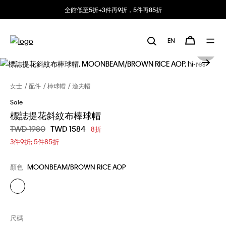
全館低至5折+3件再9折，5件再85折
EN
女士
配件
棒球帽
漁夫帽
Sale
標誌提花斜紋布棒球帽
價格扣減從
TWD 1980
至
TWD 1584
8折
3件9折; 5件85折
顏色
MOONBEAM/BROWN RICE AOP
尺碼