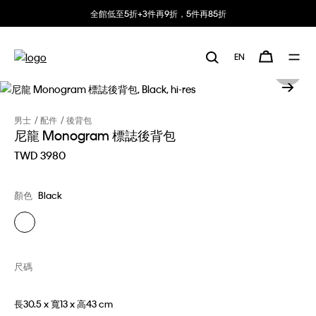
全館低至5折+3件再9折，5件再85折
EN
男士
配件
後背包
尼龍 Monogram 標誌後背包
TWD 3980
顏色
Black
尺碼
長30.5 x 寬13 x 高43 cm