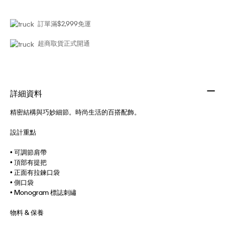
訂單滿$2,999免運
超商取貨正式開通
詳細資料
精密結構與巧妙細節。時尚生活的百搭配飾。
設計重點
• 可調節肩帶
• 頂部有提把
• 正面有拉鍊口袋
• 側口袋
• Monogram 標誌刺繡
物料 & 保養