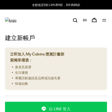
全館低至5折+3件再9折，5件再85折
EN
建立新帳戶
立即加入 My Calvins 獎賞計畫探
索獨享禮遇：
會員見面禮
生日優惠
專屬活動邀請及品牌資訊搶先看
快速結帳
以 LINE 登入