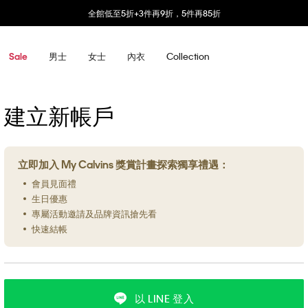
全館低至5折+3件再9折，5件再85折
男士
女士
內衣
Collection
Sale
建立新帳戶
立即加入 My Calvins 獎賞計畫探索獨享禮遇：
會員見面禮
生日優惠
專屬活動邀請及品牌資訊搶先看
快速結帳
以 LINE 登入