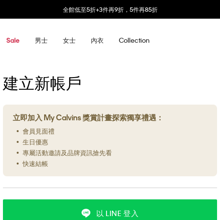
全館低至5折+3件再9折，5件再85折
男士
女士
內衣
Collection
Sale
建立新帳戶
立即加入 My Calvins 獎賞計畫探索獨享禮遇：
會員見面禮
生日優惠
專屬活動邀請及品牌資訊搶先看
快速結帳
以 LINE 登入